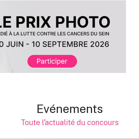
U
D
1
D
D
D
I
D
P
D
M
M
S
V
Evénements
Toute l’actualité du concours